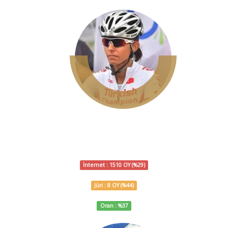
ESRA KÜRKÇÜ
BİSİKLET
İnternet : 1510 OY (%29)
Jüri : 8 OY (%44)
Oran : %37