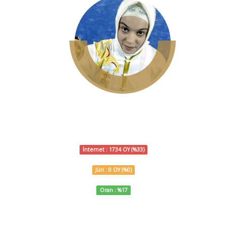
ELİF AKYÜZ
WUSHU
İnternet : 1734 OY (%33)
Jüri : 0 OY (%0)
Oran : %17