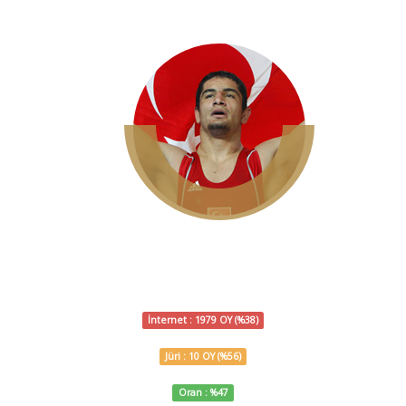
TAHA AKGÜL
GÜREŞ
İnternet : 1979 OY (%38)
Jüri : 10 OY (%56)
Oran : %47